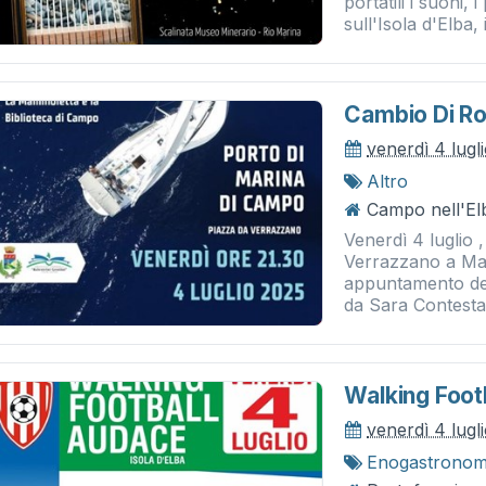
portatili i suoni,
sull'Isola d'Elba, i
Cambio Di Ro
venerdì 4 lugl
Altro
Campo nell'El
Venerdì 4 luglio ,
Verrazzano a Mar
appuntamento del
da Sara Contestab
Walking Foot
venerdì 4 lugl
Enogastronom