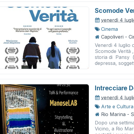
Scomode Veri
venerdì 4 lugl
Cinema
Capoliveri - 
Venerdì 4 luglio 
Scomode Verità , 
storia di Pansy 
depressa, soggett
Intrecciare D
venerdì 4 lugl
Arte e Cultura
Rio Marina - S
Dopo una settiman
Vicino, a Rio Mar