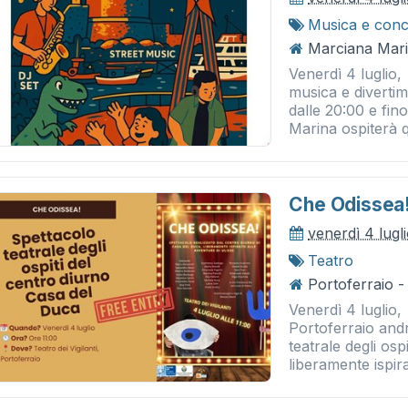
Musica e conc
Marciana Mari
Venerdì 4 luglio,
musica e diverti
dalle 20:00 e fin
Marina ospiterà q
Che Odissea
venerdì 4 lugl
Teatro
Portoferraio - 
Venerdì 4 luglio, 
Portoferraio andr
teatrale degli os
liberamente ispira