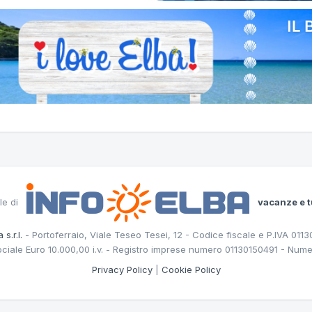
le di
vacanze e t
 s.r.l.
- Portoferraio, Viale Teseo Tesei, 12 - Codice fiscale e P.IVA 011
ociale Euro 10.000,00 i.v. - Registro imprese numero 01130150491 - Nume
Privacy Policy
|
Cookie Policy