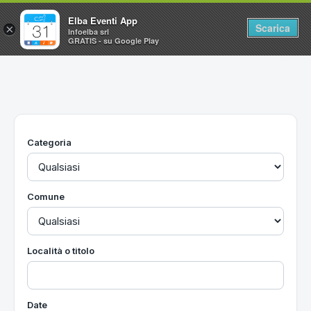
Elba Eventi App
Scarica
×
Infoelba srl
GRATIS - su Google Play
Home
Ricerca avanzata
Segnalaci un evento
Categoria
Utilità
Vacanze all'Isola d'Elba
Comune
Località o titolo
Date