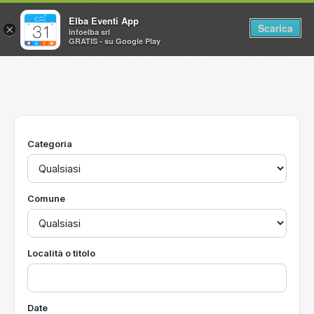
Elba Eventi App
Scarica
×
Infoelba srl
GRATIS - su Google Play
Home
Ricerca avanzata
Segnalaci un evento
Categoria
Utilità
Vacanze all'Isola d'Elba
Comune
Località o titolo
Date