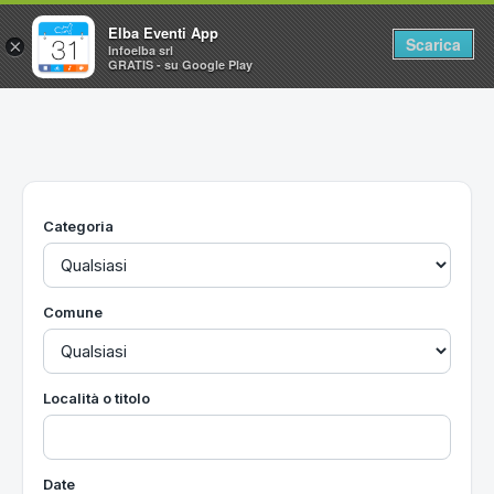
Elba Eventi App
Scarica
×
Infoelba srl
GRATIS - su Google Play
Home
Ricerca avanzata
Segnalaci un evento
Categoria
Utilità
Vacanze all'Isola d'Elba
Comune
Località o titolo
Date