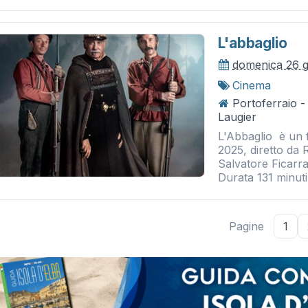
L'abbaglio
domenica 26 
Cinema
Portoferraio 
Laugier
L'Abbaglio è un 
2025, diretto da
Salvatore Ficarra
Durata 131 minuti.
Pagine
1