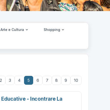
Arte e Cultura
Shopping
2
3
4
5
6
7
8
9
10
e Educative - Incontrare La