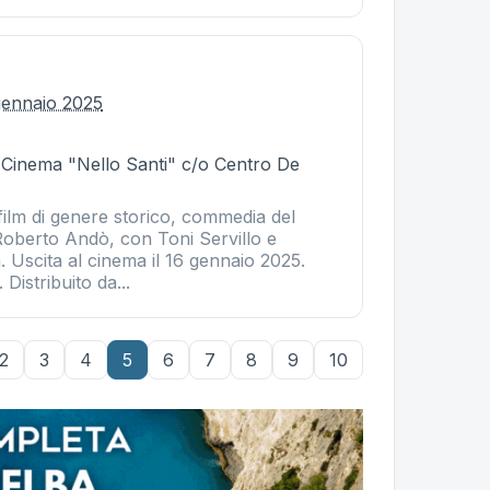
gennaio 2025
- Cinema "Nello Santi" c/o Centro De
film di genere storico, commedia del
 Roberto Andò, con Toni Servillo e
. Uscita al cinema il 16 gennaio 2025.
 Distribuito da...
2
3
4
5
6
7
8
9
10