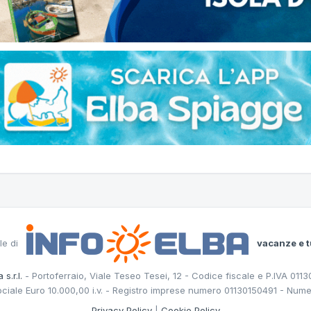
le di
vacanze e t
 s.r.l.
- Portoferraio, Viale Teseo Tesei, 12 - Codice fiscale e P.IVA 011
ociale Euro 10.000,00 i.v. - Registro imprese numero 01130150491 - Nume
Privacy Policy
|
Cookie Policy