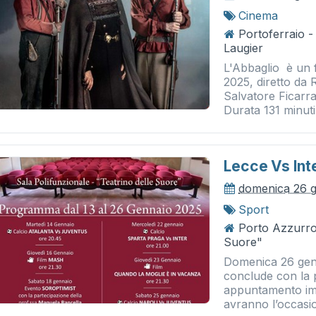
Cinema
Portoferraio 
Laugier
L'Abbaglio è un 
2025, diretto da
Salvatore Ficarra
Durata 131 minuti.
Lecce Vs Int
domenica 26 
Sport
Porto Azzurro 
Suore"
Domenica 26 genn
conclude con la p
appuntamento impe
avranno l’occasio