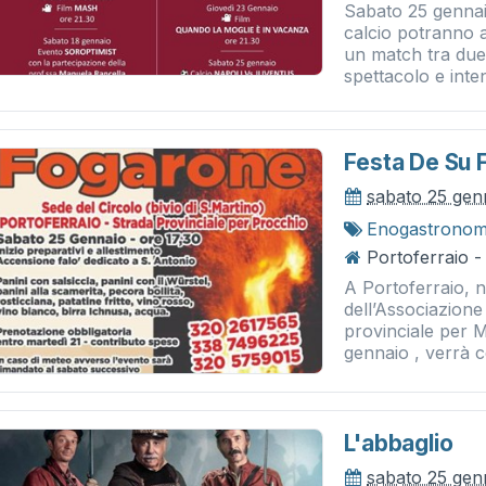
Sabato 25 gennaio
calcio potranno a
un match tra due
spettacolo e inten
Festa De Su 
sabato 25 gen
Enogastronom
Portoferraio 
A Portoferraio, n
dell’Associazion
provinciale per M
gennaio , verrà c
L'abbaglio
sabato 25 gen