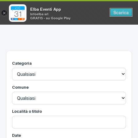
Elba Eventi App
Scarica
×
Infoelba srl
GRATIS - su Google Play
Home
Ricerca avanzata
Segnalaci un evento
Categoria
Utilità
Vacanze all'Isola d'Elba
Comune
Località o titolo
Date