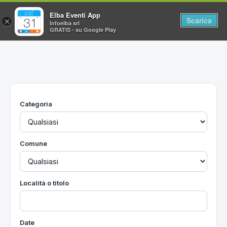
Elba Eventi App
Scarica
×
Infoelba srl
GRATIS - su Google Play
Home
Ricerca avanzata
Segnalaci un evento
Categoria
Utilità
Vacanze all'Isola d'Elba
Comune
Località o titolo
Date