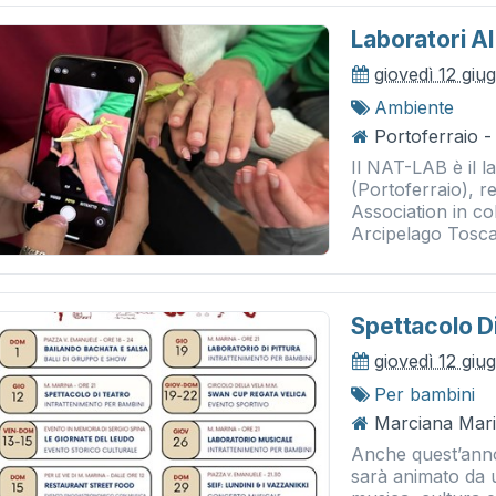
Laboratori Al
giovedì 12 giu
Ambiente
Portoferraio -
Il NAT-LAB è il l
(Portoferraio), r
Association in c
Arcipelago Toscan
Spettacolo D
giovedì 12 giu
Per bambini
Marciana Mari
Anche quest’anno
sarà animato da u