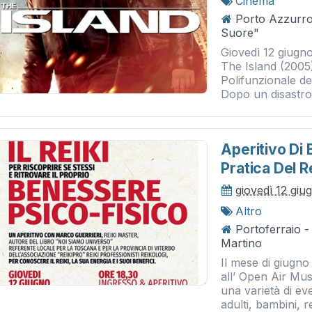
Cinema
Porto Azzurro 
Suore"
Giovedì 12 giugno
The Island (2005)
Polifunzionale de
Dopo un disastro.
Aperitivo Di 
Pratica Del R
giovedì 12 giu
Altro
Portoferraio 
Martino
Il mese di giugno
all’ Open Air Mu
una varietà di ev
adulti, bambini, re