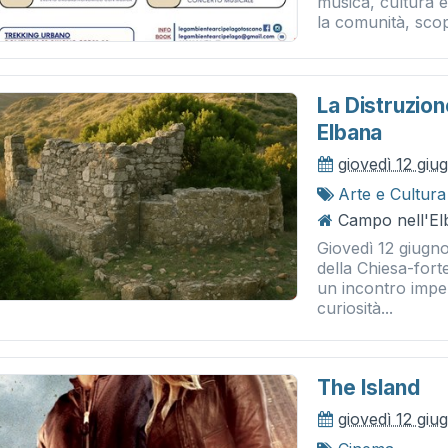
musica, cultura e
la comunità, scopr
La Distruzion
Elbana
giovedì 12 giu
Arte e Cultura
Campo nell'El
Giovedì 12 giugno
della Chiesa-fort
un incontro imperd
curiosità...
The Island
giovedì 12 giu