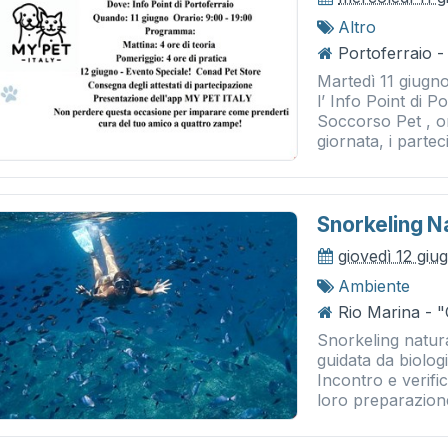
Altro
Portoferraio -
Martedì 11 giugno
l’ Info Point di P
Soccorso Pet , o
giornata, i parteci
Snorkeling N
giovedì 12 giu
Ambiente
Rio Marina - "
Snorkeling natura
guidata da biolo
Incontro e verific
loro preparazione