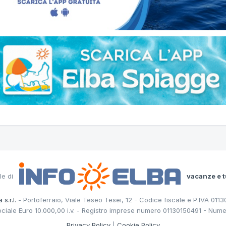
le di
vacanze e t
 s.r.l.
- Portoferraio, Viale Teseo Tesei, 12 - Codice fiscale e P.IVA 011
ociale Euro 10.000,00 i.v. - Registro imprese numero 01130150491 - Nume
Privacy Policy
|
Cookie Policy