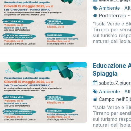
Ambiente
,
Al
Portoferraio 
"Isola Verde e B
Tirreno per sensib
sul turismo respo
naturali dell’Isola.
Educazione Am
Spiaggia
sabato 7 giug
Ambiente
,
Al
Campo nell'El
"Isola Verde e B
Tirreno per sensib
sul turismo respo
naturali dell’Isola.