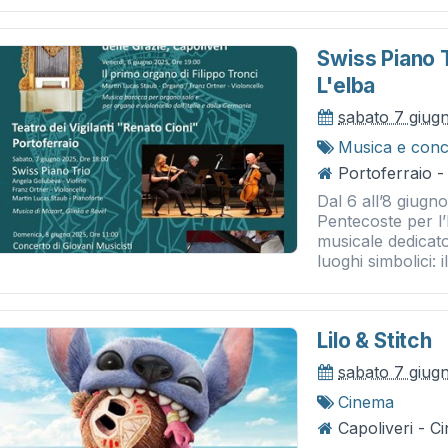
Swiss Piano T
L'elba
sabato 7 giug
Musica e conc
Portoferraio - 
Dal 6 all’8 giugno,
Pentecoste per l
musicale dedicato
luoghi simbolici: il
Lilo & Stitch
sabato 7 giug
Cinema
Capoliveri - 