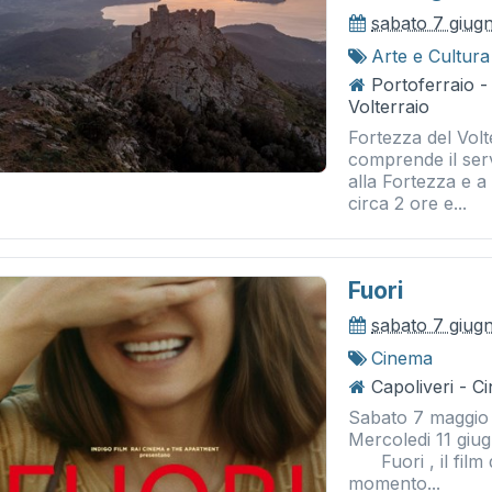
sabato 7 giug
Arte e Cultura
Portoferraio -
Volterraio
Fortezza del Volt
comprende il serv
alla Fortezza e a 
circa 2 ore e...
Fuori
sabato 7 giug
Cinema
Capoliveri - 
Sabato 7 maggio 
Mercoled
Fuori , il film 
momento...