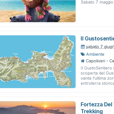
Sabato 
..
Il Gustosenti
sabato 7 giug
Ambiente
Capoliveri - 
Il GustoSentiero
scoperta del Gus
vanta l’ultima z
entroterra storic
Fortezza Del 
Trekking