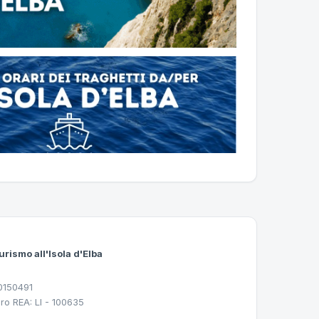
urismo all'Isola d'Elba
30150491
ro REA: LI - 100635