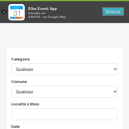
Elba Eventi App
Scarica
×
Infoelba srl
GRATIS - su Google Play
Home
Ricerca avanzata
Segnalaci un evento
Categoria
Utilità
Vacanze all'Isola d'Elba
Comune
Località o titolo
Date