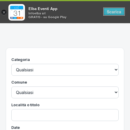
Elba Eventi App
Scarica
×
Infoelba srl
GRATIS - su Google Play
Home
Ricerca avanzata
Segnalaci un evento
Categoria
Utilità
Vacanze all'Isola d'Elba
Comune
Località o titolo
Date