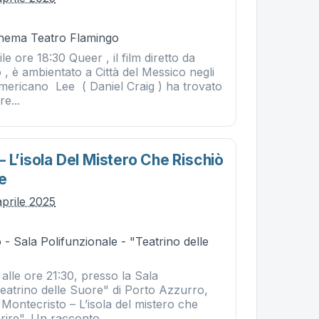
Cinema Teatro Flamingo
le ore 18:30 Queer , il film diretto da
, è ambientato a Città del Messico negli
americano Lee ( Daniel Craig ) ha trovato
e...
 L’isola Del Mistero Che Rischiò
e
aprile 2025
- Sala Polifunzionale - "Teatrino delle
 alle ore 21:30, presso la Sala
Teatrino delle Suore" di Porto Azzurro,
Montecristo – L’isola del mistero che
rire". Un racconto...