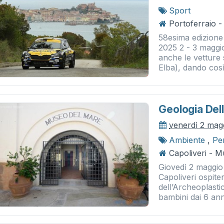
Sport
Portoferraio -
58esima edizione 
2025 2 - 3 maggi
anche le vetture s
Elba), dando cos
Geologia Del
venerdì 2 mag
Ambiente
,
Pe
Capoliveri - 
Giovedì 2 maggio 
Capoliveri ospite
dell’Archeoplasti
bambini dai 6 anni