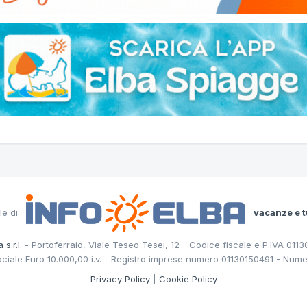
le di
vacanze e t
 s.r.l.
- Portoferraio, Viale Teseo Tesei, 12 - Codice fiscale e P.IVA 011
ociale Euro 10.000,00 i.v. - Registro imprese numero 01130150491 - Nume
Privacy Policy
|
Cookie Policy