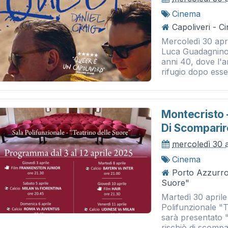
Cinema
Capoliveri - 
Mercoledì 30 apri
Luca Guadagnino 
anni 40, dove l'
rifugio dopo esser
Montecristo –
Di Scomparir
mercoledì 30 
Cinema
Porto Azzurro 
Suore"
Martedì 30 aprile
Polifunzionale "
sarà presentato "
rischiò di scompa