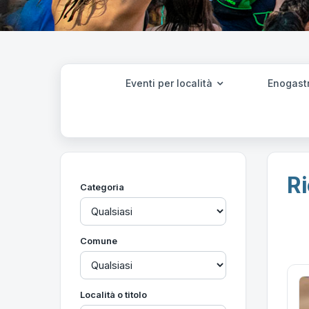
Eventi per località
Enogast
Ri
Categoria
Comune
Località o titolo