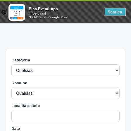
Elba Eventi App
Scarica
×
Infoelba srl
GRATIS - su Google Play
Home
Ricerca avanzata
Segnalaci un evento
Categoria
Utilità
Vacanze all'Isola d'Elba
Comune
Località o titolo
Date