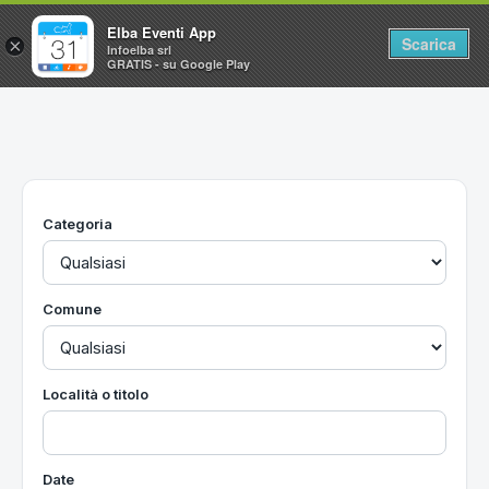
Elba Eventi App
Scarica
×
Infoelba srl
GRATIS - su Google Play
Home
Ricerca avanzata
Segnalaci un evento
Categoria
Utilità
Vacanze all'Isola d'Elba
Comune
Località o titolo
Date