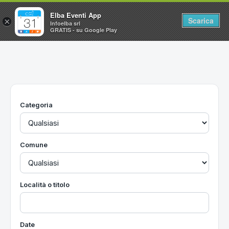
Elba Eventi App
Scarica
×
Infoelba srl
GRATIS - su Google Play
Home
Ricerca avanzata
Segnalaci un evento
Categoria
Utilità
Vacanze all'Isola d'Elba
Comune
Località o titolo
Date