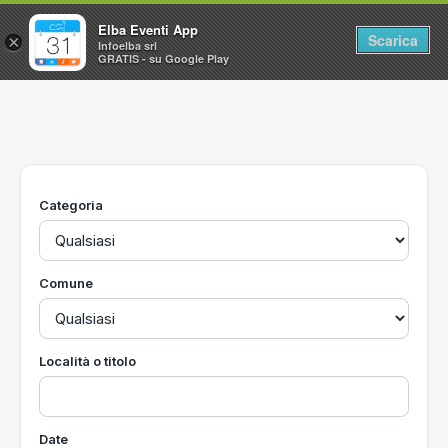
Elba Eventi App
Scarica
×
Infoelba srl
GRATIS - su Google Play
Home
Ricerca avanzata
Segnalaci un evento
Categoria
Utilità
Vacanze all'Isola d'Elba
Comune
Località o titolo
Date