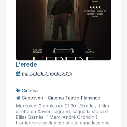
L'erede
mercoledì 2 aprile 2025
Cinema
Capoliveri - Cinema Teatro Flamingo
Mercoledì 2 aprile ore 21:30 L'Erede , il film
diretto da Xavier Legrand, segue la storia di
Ellias Barnès ( Marc-André Grondin ),
trentenne e acclamato stilista canadese che