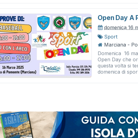
Open Day A 
domenica 16 
Sport
Marciana - P
Domenica 16 mar
Open Day che org
questa volta si 
domenica di sport