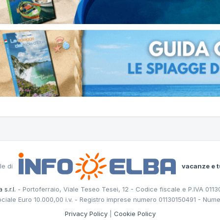
le di
vacanze e t
 s.r.l.
- Portoferraio, Viale Teseo Tesei, 12 - Codice fiscale e P.IVA 011
ociale Euro 10.000,00 i.v. - Registro imprese numero 01130150491 - Nume
Privacy Policy
|
Cookie Policy