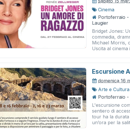
sabato 15 mar
Cinema
Portoferraio 
Laugier
Bridget Jones: U
commedia, dramma
Michael Morris, 
Uscita al cinema i
Escursione Al
domenica 16 
Arte e Cultura
Portoferraio -
L'escursione comp
sentiero di access
tour ha la durata 
un’ora per la salit