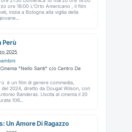
 ore 21:30 Domenica 16 marzo ore 18:00
zo ore 18:00 L'Orto Americano , il film
ti, inizia a Bologna alla vigilia della
iovane...
n Perù
zo 2025
bambini
- Cinema "Nello Santi" c/o Centro De
rù è un film di genere commedia,
 del 2024, diretto da Dougal Wilson, con
ntonio Banderas. Uscita al cinema il 20
rata 106...
s: Un Amore Di Ragazzo