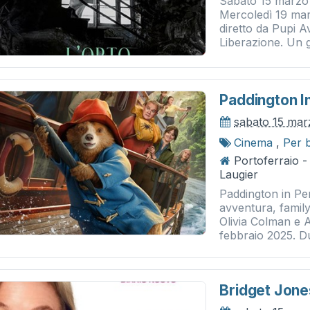
Sabato 15 marzo
Mercoledì 19 mar
diretto da Pupi Ava
Liberazione. Un g
Paddington I
sabato 15 mar
Cinema
,
Per 
Portoferraio 
Laugier
Paddington in Pe
avventura, family
Olivia Colman e A
febbraio 2025. Du
Bridget Jone