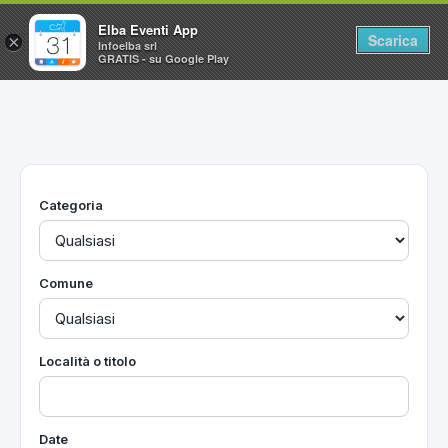
Elba Eventi App
Scarica
×
Infoelba srl
GRATIS - su Google Play
Home
Ricerca avanzata
Segnalaci un evento
Categoria
Utilità
Vacanze all'Isola d'Elba
Comune
Località o titolo
Date