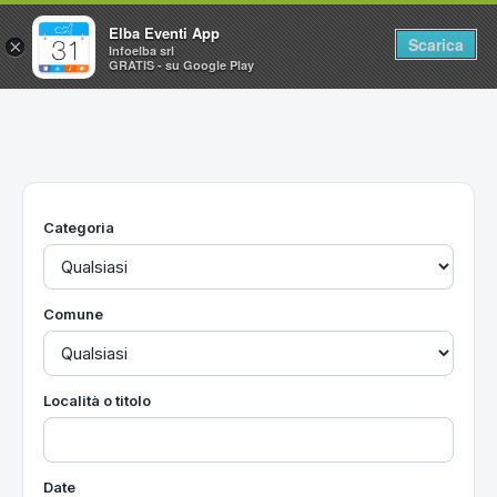
Elba Eventi App
Scarica
×
Infoelba srl
GRATIS - su Google Play
Home
Ricerca avanzata
Segnalaci un evento
Categoria
Utilità
Vacanze all'Isola d'Elba
Comune
Località o titolo
Date