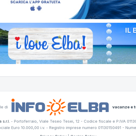
le di
vacanze e t
 s.r.l.
- Portoferraio, Viale Teseo Tesei, 12 - Codice fiscale e P.IVA 011
ociale Euro 10.000,00 i.v. - Registro imprese numero 01130150491 - Nume