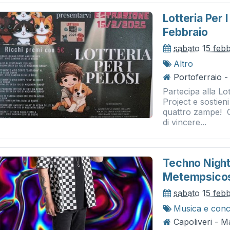
Lotteria Per I
Febbraio
sabato 15 feb
Altro
Portoferraio -
Partecipa alla Lo
Project e sostien
quattro zampe! Co
di vincere...
Techno Night
Metempsico
sabato 15 feb
Musica e conc
Capoliveri - 