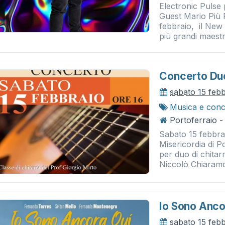
Electronic Puls
Guest Mario Pi
febbraio, il New
più grandi maestr
Concerto Duo
sabato 15 feb
Musica e conc
Portoferraio -
Sabato 15 febbrai
Misericordia di P
per duo di chitar
Niccolò Chiaramont
Io Sono Anco
sabato 15 feb