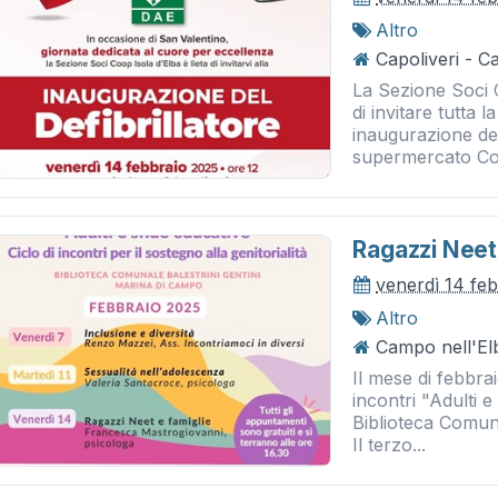
Altro
Capoliveri - Ca
La Sezione Soci 
di invitare tutta 
inaugurazione del
supermercato Coo
Ragazzi Neet
venerdì 14 fe
Altro
Campo nell'El
Il mese di febbra
incontri "Adulti e
Biblioteca Comun
Il terzo...