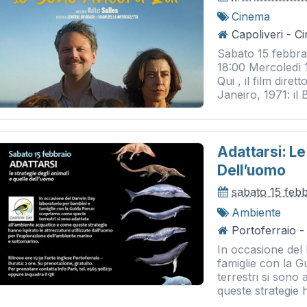
Cinema
Capoliveri - 
Sabato 15 febbra
18:00 Mercoledì 
Qui , il film dire
Janeiro, 1971: il B
Adattarsi: Le
Dell’uomo
sabato 15 feb
Ambiente
Portoferraio -
In occasione del
famiglie con la 
terrestri si sono
queste strategie h