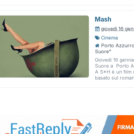
Mash
giovedì 16 ge
Cinema
Porto Azzurro 
Suore"
Giovedì 16 gennai
Suore a Porto Az
A S*H è un film 
basato sul romanz