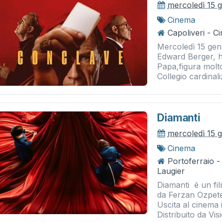
mercoledì 15 
Cinema
Capoliveri - 
Mercoledì 15 genn
Edward Berger, h
Papa,figura molto
Collegio cardinaliz
Diamanti
mercoledì 15 
Cinema
Portoferraio 
Laugier
Diamanti è un fi
da Ferzan Ozpete
Uscita al cinema 
Distribuito da Visi