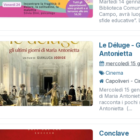
Martedì 14 gennai
Biblioteca Comuna
Campo, avrà luogo
sfide educative”. L
Le Déluge - Gl
Antonietta
mercoledì 15 
Cinema
Capoliveri - 
Mercoledì 15 genn
di Maria Antoniet
racconta i pochi
Antonietta (...
Conclave