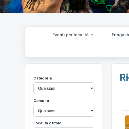
Eventi per località
Enogast
Ri
Categoria
Comune
Località o titolo