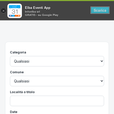
Elba Eventi App
Scarica
×
Infoelba srl
GRATIS - su Google Play
Home
Ricerca avanzata
Segnalaci un evento
Categoria
Utilità
Vacanze all'Isola d'Elba
Comune
Località o titolo
Date