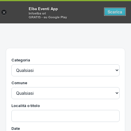
Elba Eventi App
Scarica
×
Infoelba srl
GRATIS - su Google Play
Home
Ricerca avanzata
Segnalaci un evento
Categoria
Utilità
Vacanze all'Isola d'Elba
Comune
Località o titolo
Date