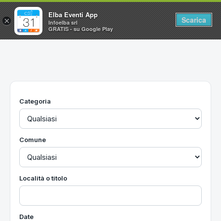
Elba Eventi App
Scarica
×
Infoelba srl
GRATIS - su Google Play
Home
Ricerca avanzata
Segnalaci un evento
Categoria
Utilità
Vacanze all'Isola d'Elba
Comune
Località o titolo
Date