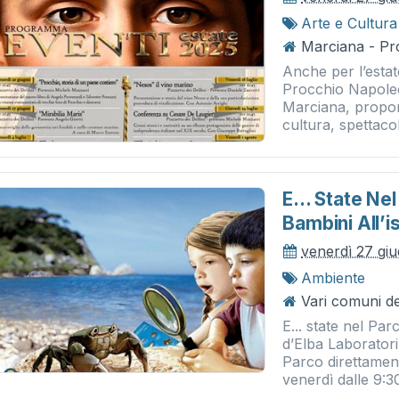
Arte e Cultura
Marciana - Pro
Anche per l’estat
Procchio Napoleo
Marciana, propone
cultura, spettacol
E... State Nel
Bambini All’i
venerdì 27 gi
Ambiente
Vari comuni del
E... state nel Par
d’Elba Laboratori
Parco direttamente
venerdì dalle 9:30