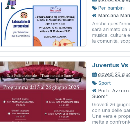
Per bambini
Marciana Mari
Anche quest’anno
sarà animato da u
musica, cultura e
la comunità, scopr
Juventus Vs
giovedì 26 gi
Sport
Porto Azzurro 
Suore"
Giovedì 26 giugno
con una delle par
Una vera e propri
mette a confronto