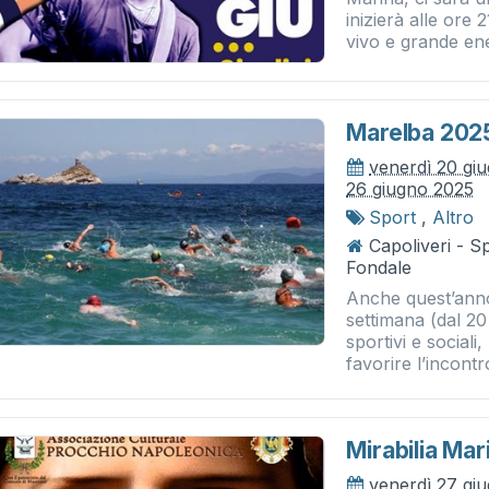
inizierà alle ore
vivo e grande ener
Marelba 202
venerdì 20 gi
26 giugno 2025
Sport
,
Altro
Capoliveri - S
Fondale
Anche quest’anno
settimana (dal 20 
sportivi e sociali
favorire l’incontro
Mirabilia Mar
venerdì 27 gi