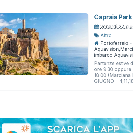
Capraia Park
venerdì 27 gi
Altro
Portoferraio -
Aquavision,Marci
imbarco Aquavis
Partenze estive d
ore 9:30 oppure 
18:00 (Marciana 
GIUGNO – 4,11,18