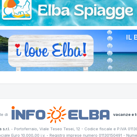
le di
vacanze e t
 s.r.l.
- Portoferraio, Viale Teseo Tesei, 12 - Codice fiscale e P.IVA 011
ociale Euro 10.000,00 i.v. - Registro imprese numero 01130150491 - Nume