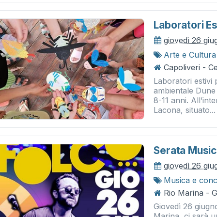
Laboratori Es
giovedì 26 gi
Arte e Cultura
Capoliveri - 
Laboratori estiv
ambientale Dune d
8-11 anni. All’int
Lacona, situato...
Serata Music
giovedì 26 gi
Musica e conc
Rio Marina - Gi
Giovedì 26 giugno,
Marina, ci sarà 