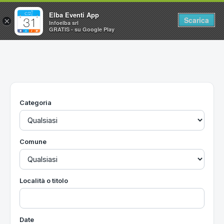
Elba Eventi App
Scarica
×
Infoelba srl
GRATIS - su Google Play
Home
Ricerca avanzata
Segnalaci un evento
Categoria
Utilità
Vacanze all'Isola d'Elba
Comune
Località o titolo
Date