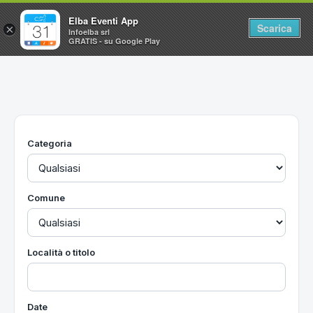
Elba Eventi App
Scarica
×
Infoelba srl
GRATIS - su Google Play
Home
Ricerca avanzata
Segnalaci un evento
Categoria
Utilità
Vacanze all'Isola d'Elba
Comune
Località o titolo
Date