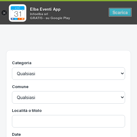
Elba Eventi App
Scarica
×
Infoelba srl
GRATIS - su Google Play
Home
Ricerca avanzata
Segnalaci un evento
Categoria
Utilità
Vacanze all'Isola d'Elba
Comune
Località o titolo
Date