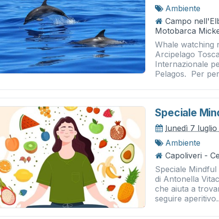
Ambiente
Campo nell'El
Motobarca Mick
Whale watching n
Arcipelago Tosca
Internazionale p
Pelagos. Per perm
Speciale Mind
lunedì 7 lugli
Ambiente
Capoliveri - 
Speciale Mindful 
di Antonella Vit
che aiuta a trov
seguire aperitivo..