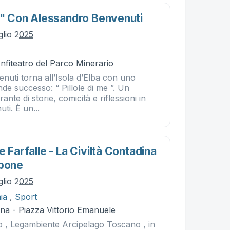
Me" Con Alessandro Benvenuti
glio 2025
nfiteatro del Parco Minerario
nuti torna all’Isola d’Elba con uno
nde successo: “ Pillole di me ”. Un
ante di storie, comicità e riflessioni in
ti. È un...
e Farfalle - La Civiltà Contadina
ppone
glio 2025
ia
,
Sport
na - Piazza Vittorio Emanuele
o , Legambiente Arcipelago Toscano , in