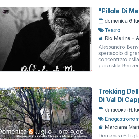
"pillole Di 
domenica 6 lu
Teatro
Rio Marina - A
Alessandro Benve
spettacolo di gra
concentrato esilar
puro stile Benvenu
Trekking Dell
Di Val Di Ca
domenica 6 lu
Enogastronom
Marciana Mari
Domenica 6 lugli