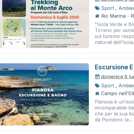
Sport
,
Ambie
Rio Marina - 
"Isola Verde e B
Tirreno per sensib
sul turismo respo
naturali dell’Isola.
Escursione E
domenica 6 lu
Sport
,
Ambie
Campo nell'Elb
Pianosa è un'isol
incomparabile bell
che per la sua b
da Piombino (e...