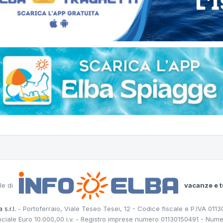
le di
vacanze e t
 s.r.l.
- Portoferraio, Viale Teseo Tesei, 12 - Codice fiscale e P.IVA 011
ociale Euro 10.000,00 i.v. - Registro imprese numero 01130150491 - Nume