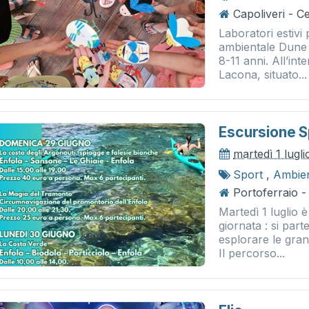
Capoliveri - 
Laboratori estiv
ambientale Dune d
8-11 anni. All’int
Lacona, situato...
Escursione S
martedì 1 lugl
Sport
,
Ambie
Portoferraio -
Martedì 1 luglio 
giornata : si part
esplorare le grand
Il percorso...