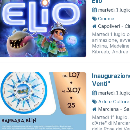
Elio
martedì 1 lugl
Cinema
Capoliveri - 
Martedì 1 luglio 
animazione, avve
Molina, Madelin
Kibreab, Andrea F
Inaugurazion
Venti"
martedì 1 lugl
Arte e Cultura
Marciana - Sap
Martedì 1° luglio,
d’Arte” di Marcia
delle Rose dei Ve