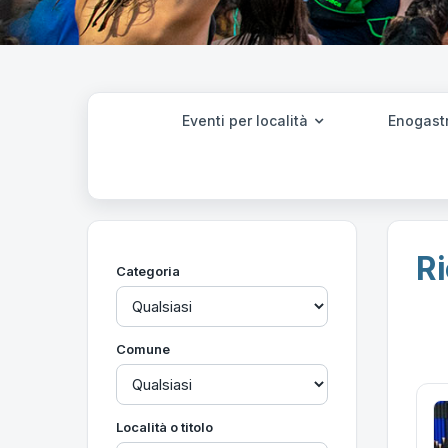
Eventi per località
Enogast
Ri
Categoria
Comune
Località o titolo