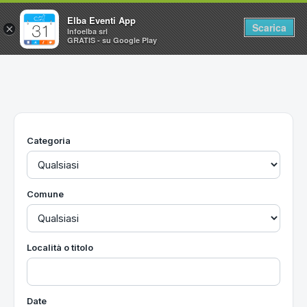
Elba Eventi App
Scarica
×
Infoelba srl
GRATIS - su Google Play
Home
Ricerca avanzata
Segnalaci un evento
Categoria
Utilità
Vacanze all'Isola d'Elba
Comune
Località o titolo
Date