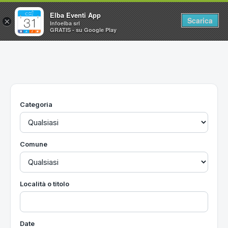
Elba Eventi App
Scarica
×
Infoelba srl
GRATIS - su Google Play
Home
Ricerca avanzata
Segnalaci un evento
Categoria
Utilità
Vacanze all'Isola d'Elba
Comune
Località o titolo
Date