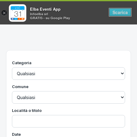
Elba Eventi App
Scarica
×
Infoelba srl
GRATIS - su Google Play
Home
Ricerca avanzata
Segnalaci un evento
Categoria
Utilità
Vacanze all'Isola d'Elba
Comune
Località o titolo
Date