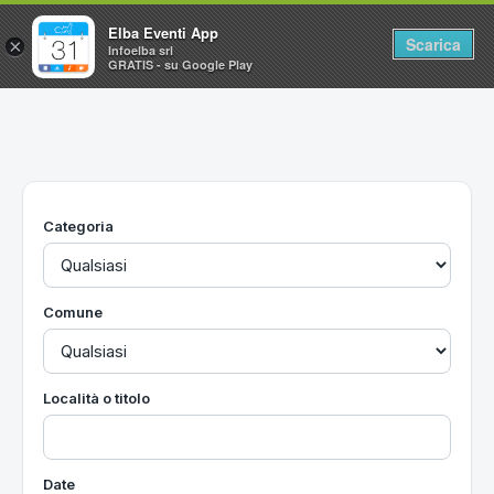
Elba Eventi App
Scarica
×
Infoelba srl
GRATIS - su Google Play
Home
Ricerca avanzata
Segnalaci un evento
Categoria
Utilità
Vacanze all'Isola d'Elba
Comune
Località o titolo
Date