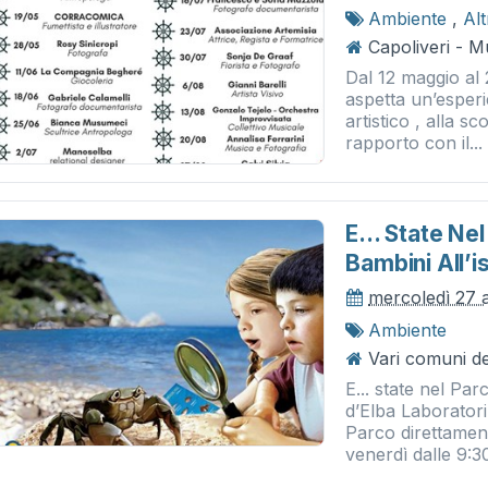
Ambiente
,
Al
Capoliveri - 
Dal 12 maggio al 
aspetta un’esperi
artistico , alla s
rapporto con il...
E... State Nel
Bambini All’i
mercoledì 27 
Ambiente
Vari comuni del
E... state nel Par
d’Elba Laboratori
Parco direttamente
venerdì dalle 9:30