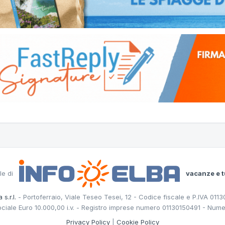
le di
vacanze e t
 s.r.l.
- Portoferraio, Viale Teseo Tesei, 12 - Codice fiscale e P.IVA 011
ociale Euro 10.000,00 i.v. - Registro imprese numero 01130150491 - Nume
Privacy Policy
|
Cookie Policy