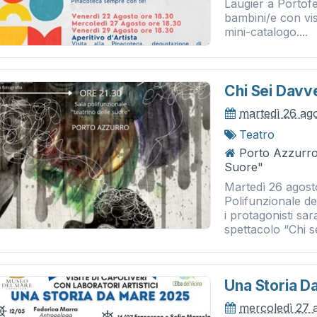
Laugier a Portofe
bambini/e con vis
mini-catalogo....
Chi Sei Davv
martedì 26 ag
Teatro
Porto Azzurro 
Suore"
Martedì 26 agosto
Polifunzionale de
i protagonisti sa
spettacolo “Chi se
Una Storia Da
mercoledì 27 