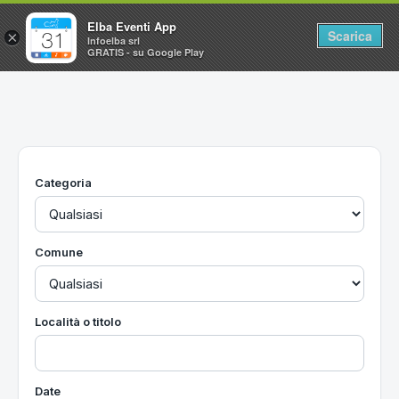
Elba Eventi App
Scarica
×
Infoelba srl
GRATIS - su Google Play
Home
Ricerca avanzata
Segnalaci un evento
Categoria
Utilità
Vacanze all'Isola d'Elba
Comune
Località o titolo
Date