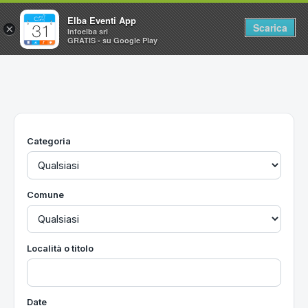
Elba Eventi App
Scarica
×
Infoelba srl
GRATIS - su Google Play
Home
Ricerca avanzata
Segnalaci un evento
Categoria
Utilità
Vacanze all'Isola d'Elba
Comune
Località o titolo
Date