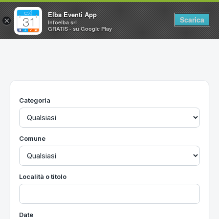
Elba Eventi App
Scarica
×
Infoelba srl
GRATIS - su Google Play
Home
Ricerca avanzata
Segnalaci un evento
Categoria
Utilità
Vacanze all'Isola d'Elba
Comune
Località o titolo
Date