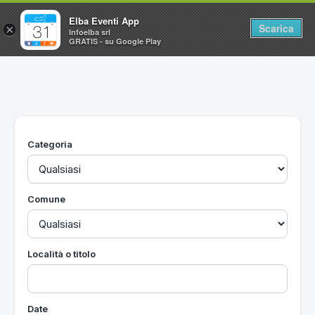
Elba Eventi App
Scarica
×
Infoelba srl
GRATIS - su Google Play
Home
Ricerca avanzata
Segnalaci un evento
Categoria
Utilità
Vacanze all'Isola d'Elba
Comune
Località o titolo
Date