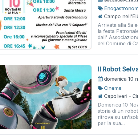
Enogastronom
Campo nell'Elb
Arrivata alla 5a 
la festa Patronal
dall' Associazion
del Comune di Ca
Il Robot Selv
domenica 10 
Cinema
Capoliveri - 
Domenica 10 Nov
storia di un robo
ritrova su un'iso
per la sua...