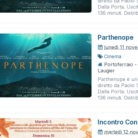
diretto da Paolo
Dalla Porta. Usci
136 minuti. Distrib
Parthenope
lunedì 11 nov
Cinema
Portoferraio 
Laugier
Parthenope è un 
diretto da Paolo
Dalla Porta. Usci
136 minuti. Distrib
Incontro Con
martedì 12 n