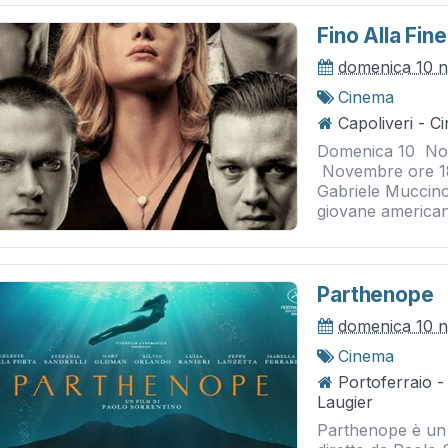
Fino Alla Fine
domenica 10 
Cinema
Capoliveri - 
Domenica 10 Nov
Novembre ore 18:0
Gabriele Muccino,
giovane americana
Parthenope
domenica 10 
Cinema
Portoferraio 
Laugier
Parthenope è un 