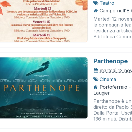
Teatro
Campo nell'El
Martedì 12 novem
la compagnia tea
residenza artistic
Biblioteca Comuna
Parthenope
martedì 12 n
Cinema
Portoferraio 
Laugier
Parthenope è un 
diretto da Paolo
Dalla Porta. Usci
136 minuti. Distrib