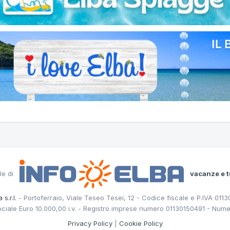
le di
vacanze e t
 s.r.l.
- Portoferraio, Viale Teseo Tesei, 12 - Codice fiscale e P.IVA 011
ociale Euro 10.000,00 i.v. - Registro imprese numero 01130150491 - Nume
Privacy Policy
|
Cookie Policy