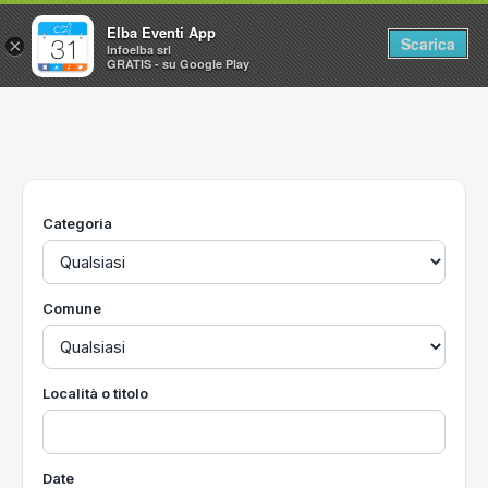
Elba Eventi App
Scarica
×
Infoelba srl
GRATIS - su Google Play
Home
Ricerca avanzata
Segnalaci un evento
Categoria
Utilità
Vacanze all'Isola d'Elba
Comune
Località o titolo
Date