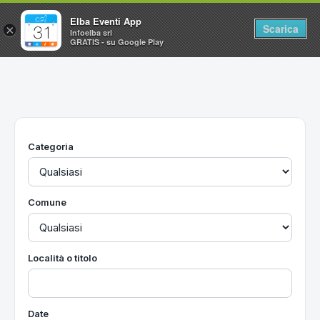
Elba Eventi App
Scarica
×
Infoelba srl
GRATIS - su Google Play
Home
Ricerca avanzata
Segnalaci un evento
Categoria
Utilità
Vacanze all'Isola d'Elba
Comune
Località o titolo
Date