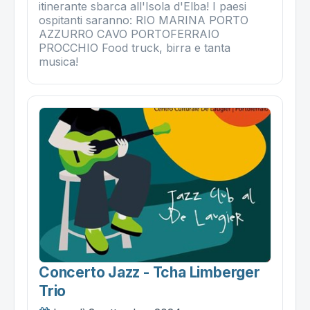
itinerante sbarca all'Isola d'Elba! I paesi
ospitanti saranno: RIO MARINA PORTO
AZZURRO CAVO PORTOFERRAIO
PROCCHIO Food truck, birra e tanta
musica!
Concerto Jazz - Tcha Limberger
Trio