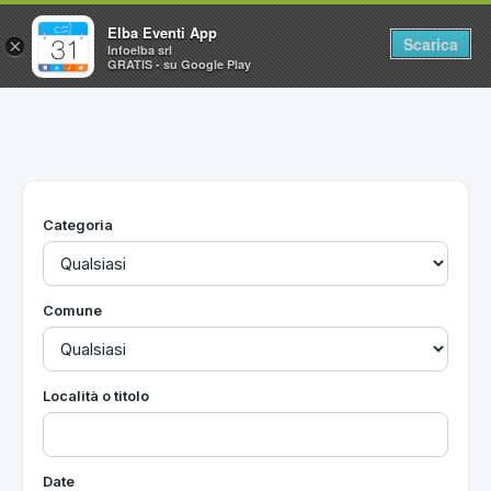
Elba Eventi App
Scarica
×
Infoelba srl
GRATIS - su Google Play
Home
Ricerca avanzata
Segnalaci un evento
Categoria
Utilità
Vacanze all'Isola d'Elba
Comune
Località o titolo
Date