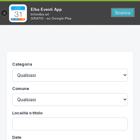
Elba Eventi App
Scarica
×
Infoelba srl
GRATIS - su Google Play
Home
Ricerca avanzata
Segnalaci un evento
Categoria
Utilità
Vacanze all'Isola d'Elba
Comune
Località o titolo
Date