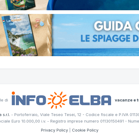
le di
vacanze e t
 s.r.l.
- Portoferraio, Viale Teseo Tesei, 12 - Codice fiscale e P.IVA 011
ociale Euro 10.000,00 i.v. - Registro imprese numero 01130150491 - Nume
Privacy Policy
|
Cookie Policy