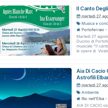
Il Canto Degli
martedì 27 ag
Musica e conc
Portoferraio 
Martedì 27 agosto
Duomo di Portofe
musicale "Il cant
le opere di Vivaldi
Aia Di Cacio 
Astrofili Elba
martedì 27 ag
Ambiente
Rio nell'Elba -
AIA DI CACIO osse