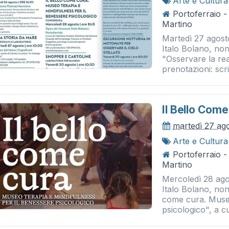
Arte e Cultura
Portoferraio 
Martino
Martedì 27 agos
Italo Bolano, non 
"Osservare la real
prenotazioni: scri
Il Bello Com
martedì 27 ag
Arte e Cultura
Portoferraio 
Martino
Mercoledì 28 ago
Italo Bolano, non 
come cura. Museo
psicologico", a cu