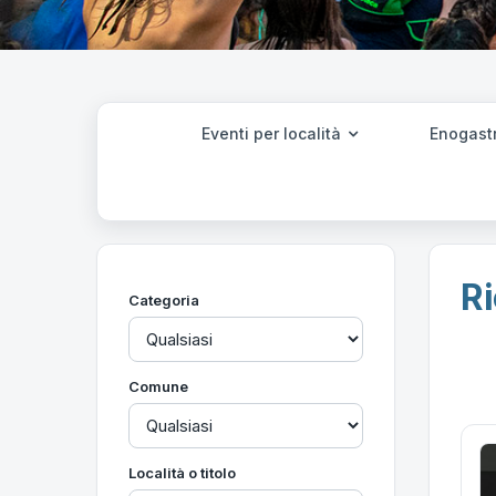
Eventi per località
Enogast
Ri
Categoria
Comune
Località o titolo