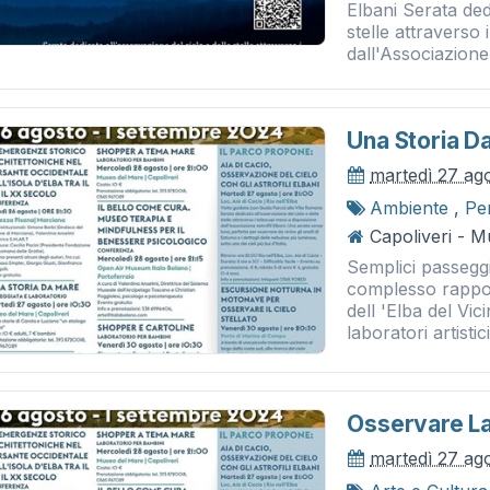
Elbani Serata ded
stelle attraverso 
dall'Associazione A
Una Storia D
martedì 27 ag
Ambiente
,
Pe
Capoliveri - 
Semplici passeggi
complesso rappor
dell 'Elba del Vi
laboratori artistici
Osservare La
martedì 27 ag