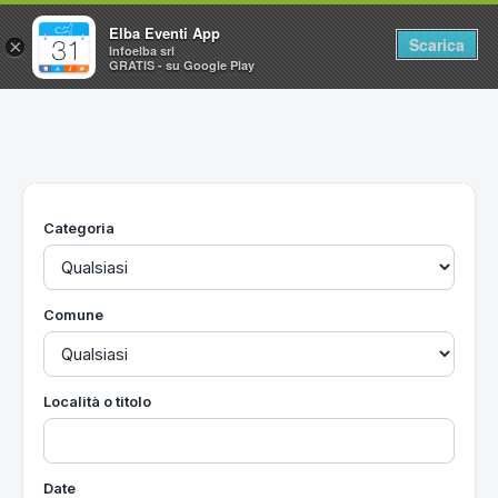
Elba Eventi App
Scarica
×
Infoelba srl
GRATIS - su Google Play
Home
Ricerca avanzata
Segnalaci un evento
Categoria
Utilità
Vacanze all'Isola d'Elba
Comune
Località o titolo
Date