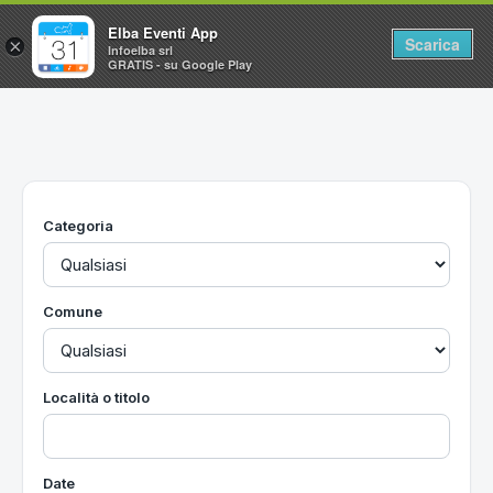
Elba Eventi App
Scarica
×
Infoelba srl
GRATIS - su Google Play
Home
Ricerca avanzata
Segnalaci un evento
Categoria
Utilità
Vacanze all'Isola d'Elba
Comune
Località o titolo
Date