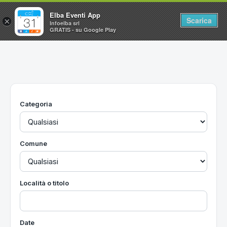
Elba Eventi App
Scarica
×
Infoelba srl
GRATIS - su Google Play
Home
Ricerca avanzata
Segnalaci un evento
Categoria
Utilità
Vacanze all'Isola d'Elba
Comune
Località o titolo
Date