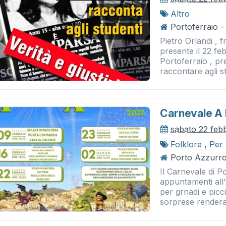
Altro
Portoferraio -
Pietro Orlandi , f
presente il 22 fe
Portoferraio , pr
raccontare agli st
Carnevale A 
sabato 22 feb
Folklore
,
Per
Porto Azzurro
Il Carnevale di P
appuntamenti all’
per grnadi e picc
sorprese rendera