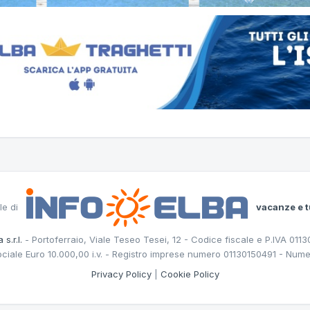
le di
vacanze e t
 s.r.l.
- Portoferraio, Viale Teseo Tesei, 12 - Codice fiscale e P.IVA 011
ociale Euro 10.000,00 i.v. - Registro imprese numero 01130150491 - Nume
Privacy Policy
|
Cookie Policy