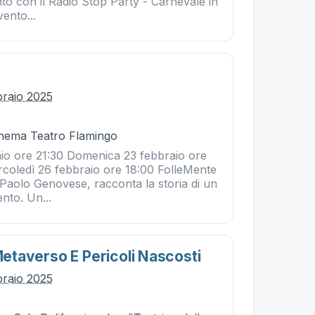
to con il Radio Stop Party - Carnevale in
ento...
braio 2025
Cinema Teatro Flamingo
io ore 21:30 Domenica 23 febbraio ore
rcoledì 26 febbraio ore 18:00 FolleMente
da Paolo Genovese, racconta la storia di un
nto. Un...
 Metaverso E Pericoli Nascosti
braio 2025