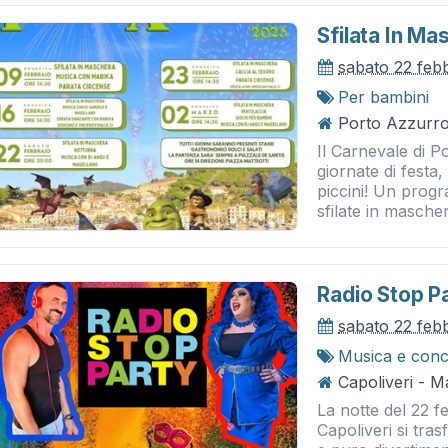
Sfilata In M
sabato 22 feb
Per bambini
Porto Azzurro 
Il Carnevale di 
giornate di festa
piccini! Un progr
sfilate in mascher
Radio Stop P
sabato 22 feb
Musica e conc
Capoliveri - 
La notte del 22 f
Capoliveri si tra