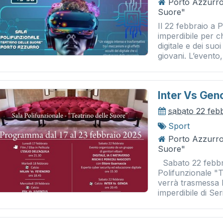
Porto Azzurro 
Suore"
Il 22 febbraio a 
imperdibile per c
digitale e dei suoi
giovani. L’evento, 
Inter Vs Gen
sabato 22 feb
Sport
Porto Azzurro 
Suore"
Sabato 22 febbra
Polifunzionale "T
verrà trasmessa 
imperdibile di Seri