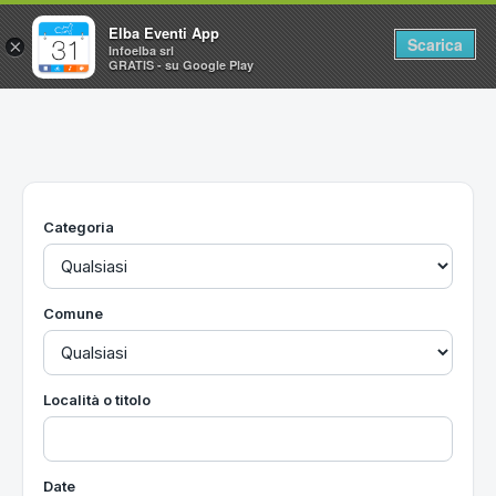
Elba Eventi App
Scarica
×
Infoelba srl
GRATIS - su Google Play
Home
Ricerca avanzata
Segnalaci un evento
Categoria
Utilità
Vacanze all'Isola d'Elba
Comune
Località o titolo
Date